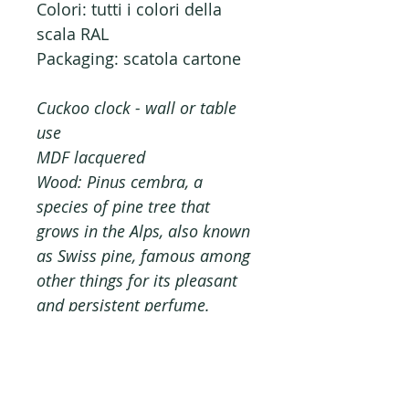
Colori: tutti i colori della
scala RAL
Packaging: scatola cartone
Cuckoo clock - wall or table
use
MDF lacquered
Wood: Pinus cembra, a
species of pine tree that
grows in the Alps, also known
as Swiss pine, famous among
other things for its pleasant
and persistent perfume.
Colors: all RAL-scale colors
Packaging: carton box
Des. Giovanni Pirondini