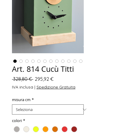
Art. 814 Cucù Titti
Prezzo
Prezzo
 328,80 € 
295,92 €
regolare
scontato
IVA inclusa
|
Spedizione Gratuita
misura cm
*
colori
*