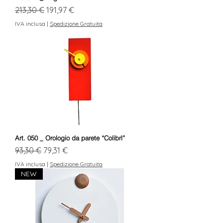
Prezzo regolare
Prezzo scontato
213,30 €
191,97 €
IVA inclusa
|
Spedizione Gratuita
Art. 050 _ Orologio da parete “Colibrì”
Prezzo regolare
Prezzo scontato
93,30 €
79,31 €
IVA inclusa
|
Spedizione Gratuita
NEW