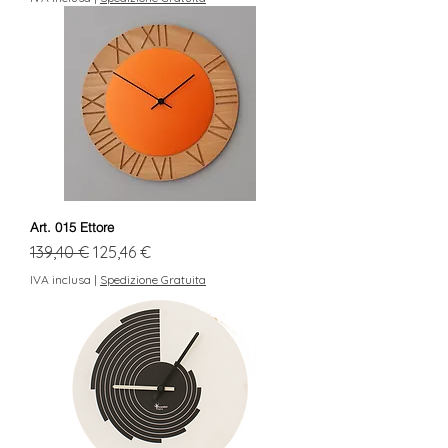
Art. 015 Ettore
Prezzo regolare
Prezzo scontato
139,40 €
125,46 €
IVA inclusa
|
Spedizione Gratuita