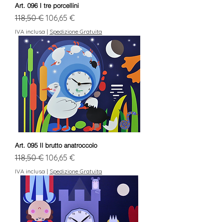
Art. 096 I tre porcellini
Prezzo regolare
Prezzo scontato
118,50 €
106,65 €
IVA inclusa
|
Spedizione Gratuita
Art. 095 Il brutto anatroccolo
Prezzo regolare
Prezzo scontato
118,50 €
106,65 €
IVA inclusa
|
Spedizione Gratuita