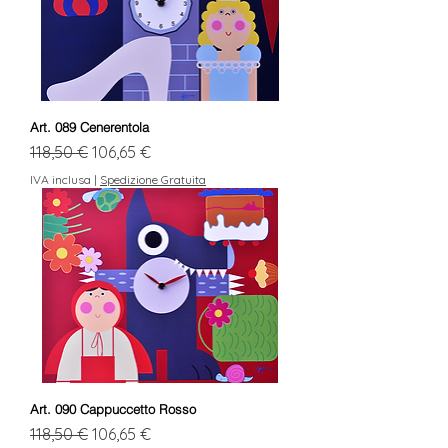
Art. 089 Cenerentola
Prezzo regolare
Prezzo scontato
118,50 €
106,65 €
IVA inclusa
|
Spedizione Gratuita
Art. 090 Cappuccetto Rosso
Prezzo regolare
Prezzo scontato
118,50 €
106,65 €