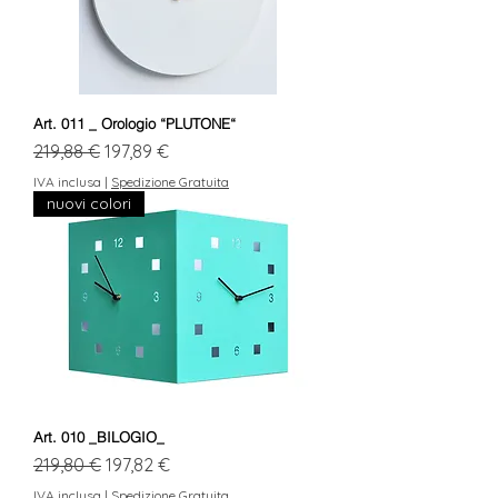
Art. 011 _ Orologio “PLUTONE“
Prezzo regolare
Prezzo scontato
219,88 €
197,89 €
IVA inclusa
|
Spedizione Gratuita
nuovi colori
Art. 010 _BILOGIO_
Prezzo regolare
Prezzo scontato
219,80 €
197,82 €
IVA inclusa
|
Spedizione Gratuita