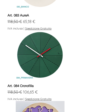
Art. 083 AureA
Prezzo regolare
Prezzo scontato
118,50 €
65,18 €
IVA inclusa
|
Spedizione Gratuita
Art. 084 Cronofilla
Prezzo regolare
Prezzo scontato
118,50 €
106,65 €
IVA inclusa
|
Spedizione Gratuita