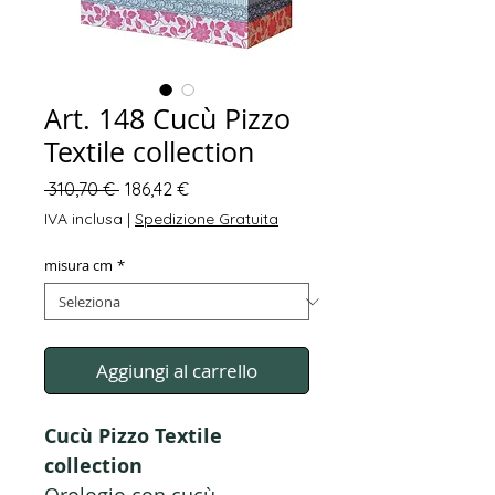
Art. 148 Cucù Pizzo
Textile collection
Prezzo
Prezzo
 310,70 € 
186,42 €
regolare
scontato
IVA inclusa
|
Spedizione Gratuita
misura cm
*
Aggiungi al carrello
Cucù Pizzo Textile
collection