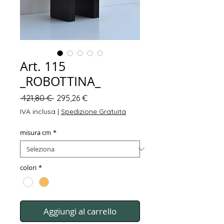
Art. 115
_ROBOTTINA_
Prezzo
Prezzo
 421,80 € 
295,26 €
regolare
scontato
IVA inclusa
|
Spedizione Gratuita
misura cm
*
colori
*
Aggiungi al carrello