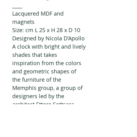
____
Lacquered MDF and
magnets
Size: cm L 25 x H 28 x D 10
Designed by Nicola D’Apollo
A clock with bright and lively
shades that takes
inspiration from the colors
and geometric shapes of
the furniture of the
Memphis group, a group of
designers led by the
architect Ettore Sottsass
with the aim of creating a
radical and impactful
reaction in the furniture