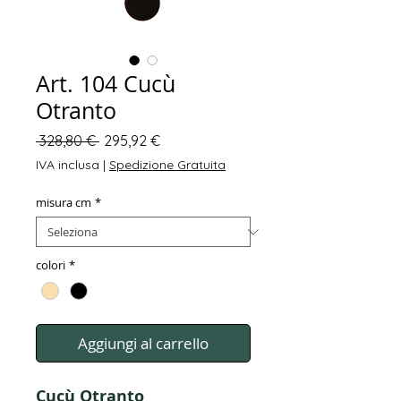
Art. 104 Cucù
Otranto
Prezzo
Prezzo
 328,80 € 
295,92 €
regolare
scontato
IVA inclusa
|
Spedizione Gratuita
misura cm
*
colori
*
Aggiungi al carrello
Cucù Otranto