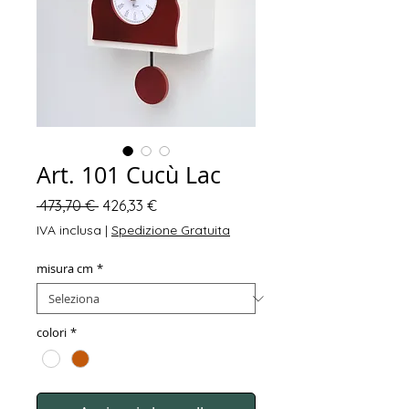
Art. 101 Cucù Lac
Prezzo
Prezzo
 473,70 € 
426,33 €
regolare
scontato
IVA inclusa
|
Spedizione Gratuita
misura cm
*
colori
*